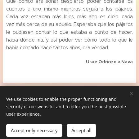
Qué bonito era soñar despierto, poder contarse los
cuentos a uno mismo mientras seguía a los pájaros.
Cada vez estaban más lejos, más alto en cielo, cada
vez más cerca de su abuelo. Esperaba que los pájaros
le pudiesen contar lo que estaba a punto de hacer,
hacia dónde iría, y así poder ver cómo todo lo que le
había contado hace tantos años, era verdad.
Usue Odriozola Nava
Asociación Socioeducativa OnDoaN Topagunea
We use cookies to enable the proper functioning and
653053439 / ondoantopagunea@gmail.com
security of our website, and to offer you the best possible
MARIAREN LAGUNDIA LIZARRA 2- 20006 DONOSTIA
Cookies
user experience.
Languages
Accept only necessary
Accept all
Español
Euskara