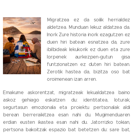
Migratzea ez da soilik herrialdez
aldetzea. Munduan lekuz aldatzea da.
Inork Zure historia inork ezagutzen ez
duen hiri batean esnatzea da, zure
ibilbideak lekukorik ez duen eta zure
lorpenek aurkezpen-gutun gisa
funtzionatzen ez duten hiri batean.
Zerotik hastea da, bizitza oso bat
oroimenean izan arren.
Emakume askorentzat, migratzeak lekualdatzea baino
askoz gehiago eskatzen du: identitatea, loturak,
segurtasun emozionala eta proiektu pertsonalak aldi
berean berreraikitzea esan nahi du. Mugimenduaren
erdian eusten ikastea esan nahi du. Jatorrizko tokian,
pertsona bakoitzak espazio bat betetzen du: sare bat,