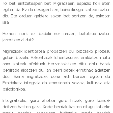
rol bat, aintzatespen bat. Migratzean, espazio hori eten
egiten da. Ez da desagertzen, baina ikusgai izateari uzten
dio. Eta orduan galdera sakon bat sortzen da, askotan
isila:
Hemen inork ez badaki nor naizen, baliotsua izaten
jarraitzen al dut?
Migrazioak identitatea probatzen du, bizitzako prozesu
gutxik bezala. Ezkontzeak lehentasunak eraldatzen ditu,
ama izateak afektuak berrantolatzen ditu, dolu batek
begirada aldatzen du, lan berri batek errutinak aldatzen
ditu. Baina migratzeak dena aldi berean egiten du.
Eraldaketa integrala da: emozionala, soziala, kulturala eta
psikologikoa.
Integratzeko, gure ahotsa, gure hitzak, gure keinuak
doitzen hasten gara. Kode berriak ikasten ditugu, lotzeko