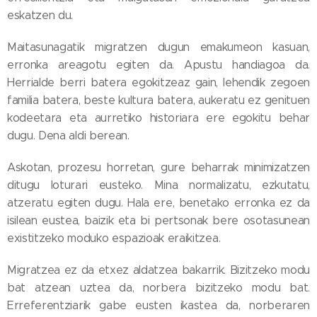
eskatzen du.
Maitasunagatik migratzen dugun emakumeon kasuan,
erronka areagotu egiten da. Apustu handiagoa da.
Herrialde berri batera egokitzeaz gain, lehendik zegoen
familia batera, beste kultura batera, aukeratu ez genituen
kodeetara eta aurretiko historiara ere egokitu behar
dugu. Dena aldi berean.
Askotan, prozesu horretan, gure beharrak minimizatzen
ditugu loturari eusteko. Mina normalizatu, ezkutatu,
atzeratu egiten dugu. Hala ere, benetako erronka ez da
isilean eustea, baizik eta bi pertsonak bere osotasunean
existitzeko moduko espazioak eraikitzea.
Migratzea ez da etxez aldatzea bakarrik. Bizitzeko modu
bat atzean uztea da, norbera bizitzeko modu bat.
Erreferentziarik gabe eusten ikastea da, norberaren