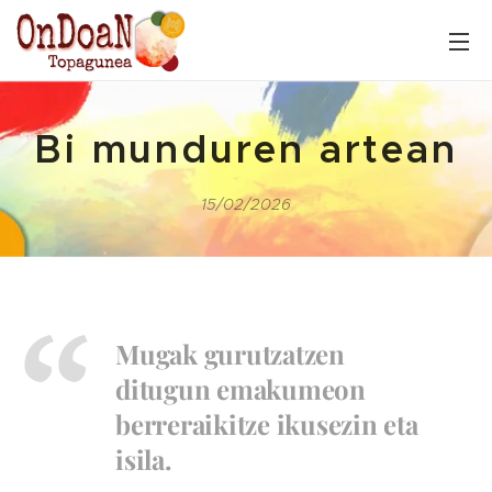
Bi munduren artean
15/02/2026
Mugak gurutzatzen
ditugun emakumeon
berreraikitze ikusezin eta
isila.