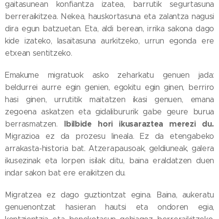
gaitasunean konfiantza izatea, barrutik segurtasuna
berreraikitzea. Nekea, hauskortasuna eta zalantza nagusi
dira egun batzuetan. Eta, aldi berean, irrika sakona dago
kide izateko, lasaitasuna aurkitzeko, urrun egonda ere
etxean sentitzeko.
Emakume migratuok asko zeharkatu genuen jada:
beldurrei aurre egin genien, egokitu egin ginen, berriro
hasi ginen, urrutitik maitatzen ikasi genuen, emana
zegoena askatzen eta gidalibururik gabe geure burua
Ibilbide hori ikusaraztea merezi du.
berrasmatzen.
Migrazioa ez da prozesu lineala. Ez da etengabeko
arrakasta-historia bat. Atzerapausoak, geldiuneak, galera
ikusezinak eta lorpen isilak ditu, baina eraldatzen duen
indar sakon bat ere eraikitzen du.
Migratzea ez dago guztiontzat egina. Baina, aukeratu
genuenontzat hasieran hautsi eta ondoren egia,