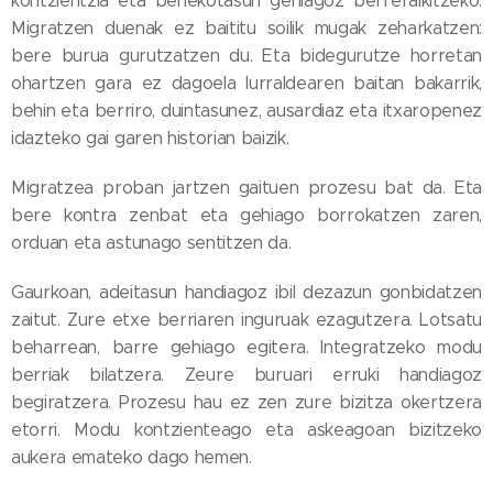
kontzientzia eta benekotasun gehiagoz berreraikitzeko.
Migratzen duenak ez baititu soilik mugak zeharkatzen:
bere burua gurutzatzen du. Eta bidegurutze horretan
ohartzen gara ez dagoela lurraldearen baitan bakarrik,
behin eta berriro, duintasunez, ausardiaz eta itxaropenez
idazteko gai garen historian baizik.
Migratzea proban jartzen gaituen prozesu bat da. Eta
bere kontra zenbat eta gehiago borrokatzen zaren,
orduan eta astunago sentitzen da.
Gaurkoan, adeitasun handiagoz ibil dezazun gonbidatzen
zaitut. Zure etxe berriaren inguruak ezagutzera. Lotsatu
beharrean, barre gehiago egitera. Integratzeko modu
berriak bilatzera. Zeure buruari erruki handiagoz
begiratzera. Prozesu hau ez zen zure bizitza okertzera
etorri. Modu kontzienteago eta askeagoan bizitzeko
aukera emateko dago hemen.