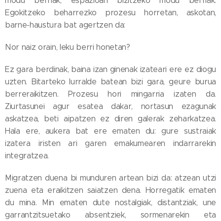
modu berriak, espazioan bizitzeko modu berriak.
Egokitzeko beharrezko prozesu horretan, askotan,
barne-haustura bat agertzen da:
Nor naiz orain, leku berri honetan?
Ez gara berdinak, baina izan ginenak izateari ere ez diogu
uzten. Bitarteko lurralde batean bizi gara, geure burua
berreraikitzen. Prozesu hori mingarria izaten da.
Ziurtasunei agur esatea dakar, nortasun ezagunak
askatzea, beti aipatzen ez diren galerak zeharkatzea.
Hala ere, aukera bat ere ematen du: gure sustraiak
izatera iristen ari garen emakumearen indarrarekin
integratzea.
Migratzen duena bi munduren artean bizi da: atzean utzi
zuena eta eraikitzen saiatzen dena. Horregatik ematen
du mina. Min ematen dute nostalgiak, distantziak, une
garrantzitsuetako absentziek, sormenarekin eta