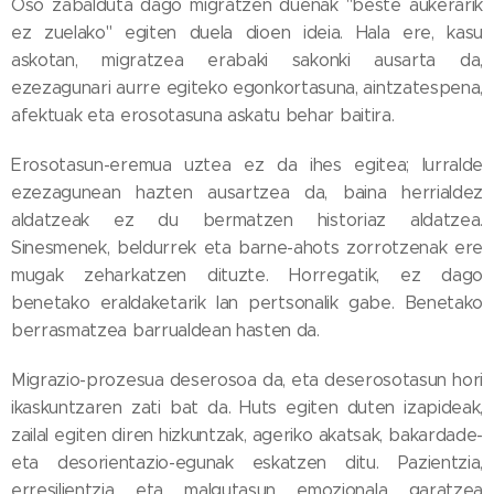
Oso zabalduta dago migratzen duenak "beste aukerarik
ez zuelako" egiten duela dioen ideia. Hala ere, kasu
askotan, migratzea erabaki sakonki ausarta da,
ezezagunari aurre egiteko egonkortasuna, aintzatespena,
afektuak eta erosotasuna askatu behar baitira.
Erosotasun-eremua uztea ez da ihes egitea; lurralde
ezezagunean hazten ausartzea da, baina herrialdez
aldatzeak ez du bermatzen historiaz aldatzea.
Sinesmenek, beldurrek eta barne-ahots zorrotzenak ere
mugak zeharkatzen dituzte. Horregatik, ez dago
benetako eraldaketarik lan pertsonalik gabe. Benetako
berrasmatzea barrualdean hasten da.
Migrazio-prozesua deserosoa da, eta deserosotasun hori
ikaskuntzaren zati bat da. Huts egiten duten izapideak,
zailal egiten diren hizkuntzak, ageriko akatsak, bakardade-
eta desorientazio-egunak eskatzen ditu. Pazientzia,
erresilientzia eta malgutasun emozionala garatzea