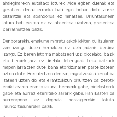
ahaleginarekin eutsitako loturek. Alde egiten duenak eta
geratzen denak erronka bati egin behar diote aurre:
distantzia eta abandonua ez nahastea. Urruntasunean
lotura bati eustea ez da absentzia ukatzea, presentzia
berrasmatzea baizik.
Denborarekin, emakume migratu askok jakiten du itzuleran
zain izango duten herrialdea ez dela jadanik berdina
izango. Ez beren jatorria maitatzeari utzi diotelako, baizik
eta beraiek jada ez direlako lehengoak. Leku batzuek
mapan jarraitzen dute, baina etorkizunaren parte izateari
uzten diote. Hori ulertzen denean, migratzeak alternatiba
izateari uzten dio eta erantzukizun bihurtzen da: zerotik
eraikitzearen erantzukizuna, bermerik gabe, bidelasterrik
gabe eta aurrez ezarritako sarerik gabe. Han ikasten da
aurrerapena ez dagoela nostalgierekin lotuta,
iraunkortasunarekin baizik.