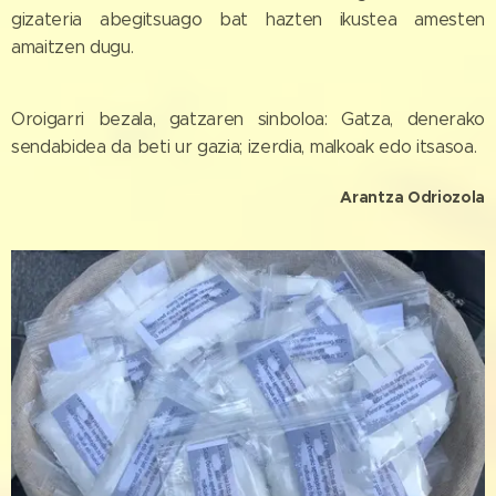
gizateria abegitsuago bat hazten ikustea amesten
amaitzen dugu.
Oroigarri bezala, gatzaren sinboloa: Gatza, denerako
sendabidea da beti ur gazia; izerdia, malkoak edo itsasoa.
Arantza Odriozola