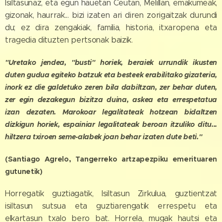
Isiltasunaz, eta egun hauetan Ceutan, Melillan, emakumeak,
gizonak, haurrak... bizi izaten ari diren zorigaitzak durundi
du; ez dira zengakiak, familia, historia, itxaropena eta
tragedia dituzten pertsonak baizik.
"Uretako jendea, "busti" horiek, beraiek urrundik ikusten
duten gudua egiteko batzuk eta besteek erabilitako gizateria,
inork ez die galdetuko zeren bila dabiltzan, zer behar duten,
zer egin dezakegun bizitza duina, askea eta errespetatua
izan dezaten. Marokoar legalitateak hotzean bidaltzen
dizkigun horiek, espainiar legalitateak beroan itzuliko ditu...
hiltzera txiroen seme-alabek joan behar izaten dute beti."
(Santiago Agrelo, Tangerreko artzapezpiku emerituaren
gutunetik)
Horregatik guztiagatik, Isiltasun Zirkulua, guztientzat
isiltasun sutsua eta guztiarengatik errespetu eta
elkartasun txalo bero bat. Horrela, mugak hautsi eta