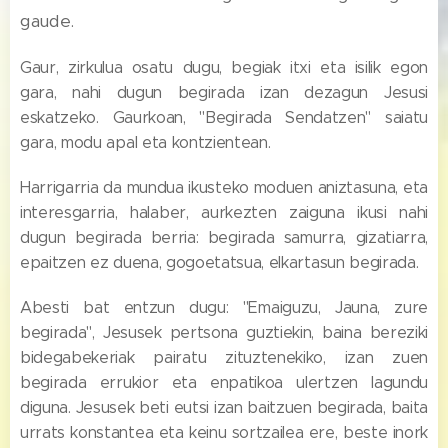
gaude.
Gaur, zirkulua osatu dugu, begiak itxi eta isilik egon
gara, nahi dugun begirada izan dezagun Jesusi
eskatzeko. Gaurkoan, "Begirada Sendatzen" saiatu
gara, modu apal eta kontzientean.
Harrigarria da mundua ikusteko moduen aniztasuna, eta
interesgarria, halaber, aurkezten zaiguna ikusi nahi
dugun begirada berria: begirada samurra, gizatiarra,
epaitzen ez duena, gogoetatsua, elkartasun begirada.
Abesti bat entzun dugu: "Emaiguzu, Jauna, zure
begirada", Jesusek pertsona guztiekin, baina bereziki
bidegabekeriak pairatu zituztenekiko, izan zuen
begirada errukior eta enpatikoa ulertzen lagundu
diguna. Jesusek beti eutsi izan baitzuen begirada, baita
urrats konstantea eta keinu sortzailea ere, beste inork