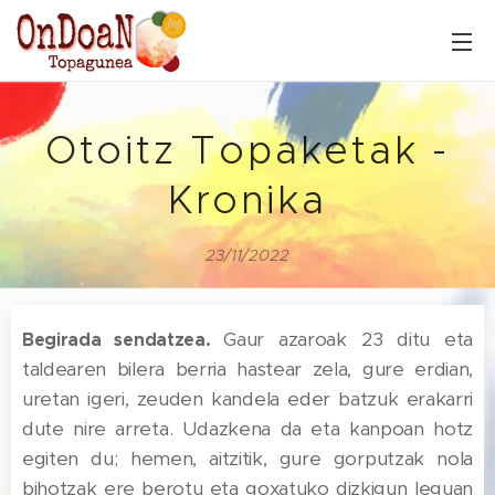
Otoitz Topaketak -
Kronika
23/11/2022
Gaur azaroak 23 ditu eta
Begirada sendatzea.
taldearen bilera berria hastear zela, gure erdian,
uretan igeri, zeuden kandela eder batzuk erakarri
dute nire arreta. Udazkena da eta kanpoan hotz
egiten du; hemen, aitzitik, gure gorputzak nola
bihotzak ere berotu eta goxatuko dizkigun leguan