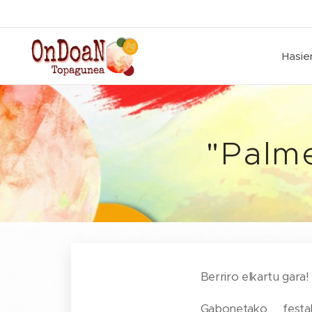
Hasie
"Palm
Berriro elkartu gara!
Gabonetako festa