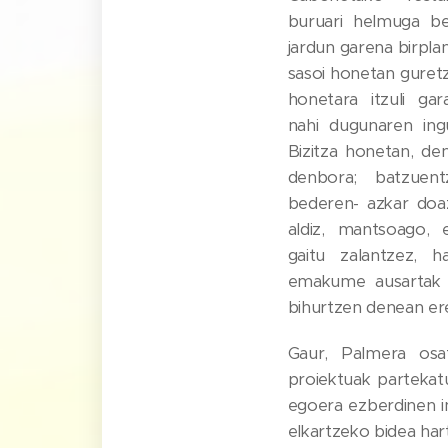
buruari helmuga ber
jardun garena birpla
sasoi honetan guret
honetara itzuli ga
nahi dugunaren ingu
Bizitza honetan, de
denbora; batzuent
bederen- azkar doaz
aldiz, mantsoago, 
gaitu zalantzez, h
emakume ausartak g
bihurtzen denean ere
Gaur, Palmera osa
proiektuak partekatu
egoera ezberdinen i
elkartzeko bidea hart