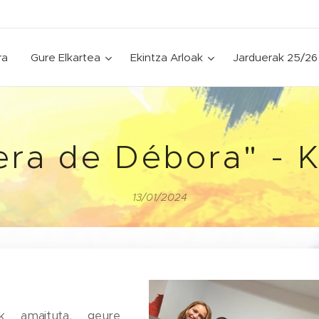
ra
Gure Elkartea
Ekintza Arloak
Jarduerak 25/26
era de Débora" - K
13/01/2024
k amaituta, geure