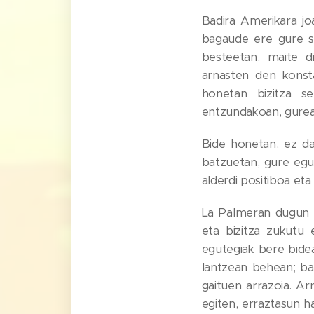
Badira Amerikara jo
bagaude ere gure se
besteetan, maite d
arnasten den konst
honetan bizitza s
entzundakoan, gureak
Bide honetan, ez da
batzuetan, gure egun
alderdi positiboa eta
La Palmeran dugun i
eta bizitza zukutu 
egutegiak bere bidea
lantzean behean; ba
gaituen arrazoia. A
egiten, erraztasun h