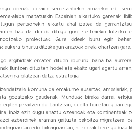
ango direnak, beraien seme-alabekin, amarekin edo seni
me-alaba maitatuekin Espainian elkartuko garenak. Ibil
itugun pertsonekin elkartu ahal izatea da garrantzitsu
antea hau da: denok ditugu gure sustraiekin lotzeko et
endotzeko proiektuak. Gure kideak buru egin behar
 aukera bihurtu ditzakegun arazoak direla ohartzen gara.
go argibideak ematen dituen libururik, baina bai aurrera
ak iluntzen dituzten hodei eta ekaitz ugari agertu arre
 atsegina bilatzean datza estrategia.
zendatzaile komuna da emakume ausartak, ameslariak, p
eta gozatzeko gaudenak. Munduak biraka darrai, erlojua
 egiten jarraitzen du. Lantzean, buelta horietan goian eg
ina, inoiz ezin dugu ahaztu ozeanoak eta kontinenteak z
rrazoi ezberdinek eraman gaituzte bakoitza migratzera, d
andiagoarekin edo txikiagoarekin, norberak bere guduak li