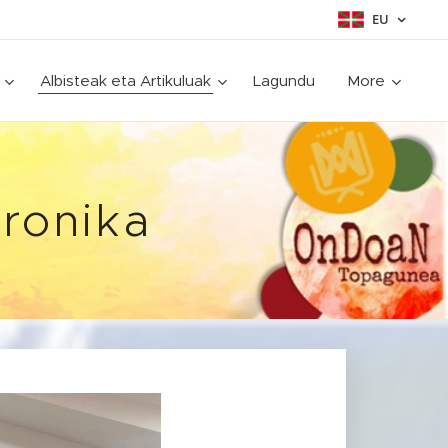
EU
Albisteak eta Artikuluak
Lagundu
More
ronika