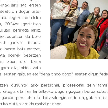
riak jarri eta egiten
nteatu ohi dugun urte-
zako segurua den leku
ra, 2024en gertatzea
ruan begirada jarriz.
nak eskatzen du bere
zat gauzak -itxuraz
, beste batzuentzat,
eta horrek betetzen
ain zuen ere, baina
ara eta, bidea zaila
, eusten gaituen eta "dena ondo dago!" esaten digun fede
tzen dugunok arlo pertsonal, profesional zein famil
 ditugu, eta familia biltzeko dugun gogoari buruz solast
nguruan pentsatu eta doitzeak egin ondoren, gutariko bat
uko dutela jarri da mahai gainean.