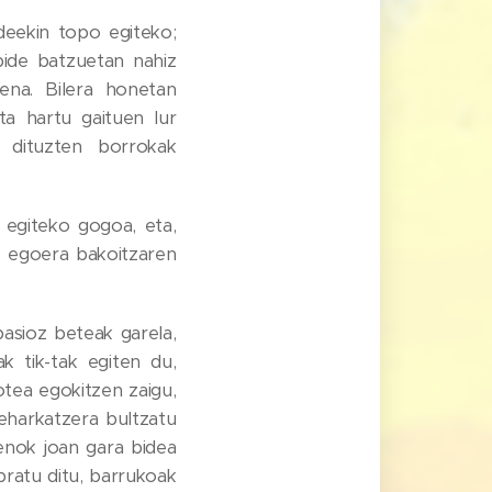
deekin topo egiteko;
bide batzuetan nahiz
ena. Bilera honetan
a hartu gaituen lur
 dituzten borrokak
 egiteko gogoa, eta,
n, egoera bakoitzaren
asioz beteak garela,
k tik-tak egiten du,
otea egokitzen zaigu,
eharkatzera bultzatu
enok joan gara bidea
bratu ditu, barrukoak