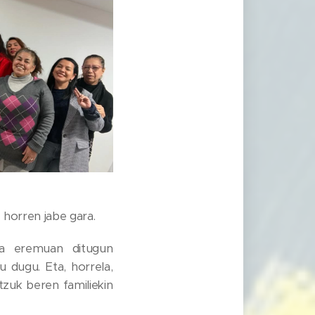
 horren jabe gara.
ia eremuan ditugun
u dugu. Eta, horrela,
zuk beren familiekin