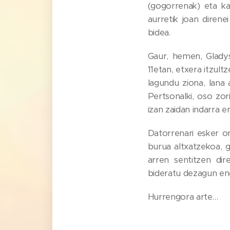
(gogorrenak) eta k
aurretik joan diren
bidea.
Gaur, hemen, Glady
11etan, etxera itzul
lagundu ziona, lana 
Pertsonalki, oso zor
izan zaidan indarra 
Datorrenari esker o
burua altxatzekoa, g
arren sentitzen di
bideratu dezagun ene
Hurrengora arte…