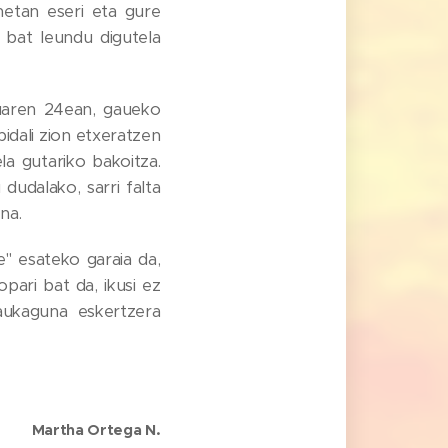
etan eseri eta gure
 bat leundu digutela
uaren 24ean, gaueko
idali zion etxeratzen
la gutariko bakoitza.
dudalako, sarri falta
na.
" esateko garaia da,
pari bat da, ikusi ez
aukaguna eskertzera
Martha Ortega N.