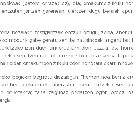
anpokoak (batere errazak ez), eta, emakume-zirkulu hon
ei entzuten jartzen garenean, ulertzen dugu beraiek apur
sena bezalako testigantzak entzun ditugu, zeina, abend
tzeko modurik gabe geratu zen, baina Jainkoak aingeru bat b
aurkitzeko izan duen aingerua jarri dion bezala; eta horre
ioneko sentitzen naiz nik ere nire bidean aingerua topatu 
eman didan emakumeen zirkulu eder honetara ekarri nindue
neko begiekin begiratu diezaiegun, "hemen noa berriz ere
ure bizitza elikatu eta aberasten duena lortzeko. Bizitza o
ren horietakoa; falta zaigunaz penatzen egon ordez, d
rgia.