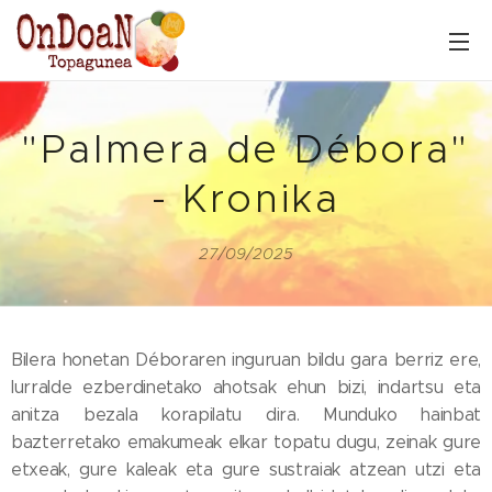
"Palmera de Débora"
- Kronika
27/09/2025
Bilera honetan Déboraren inguruan bildu gara berriz ere,
lurralde ezberdinetako ahotsak ehun bizi, indartsu eta
anitza bezala korapilatu dira. Munduko hainbat
bazterretako emakumeak elkar topatu dugu, zeinak gure
etxeak, gure kaleak eta gure sustraiak atzean utzi eta