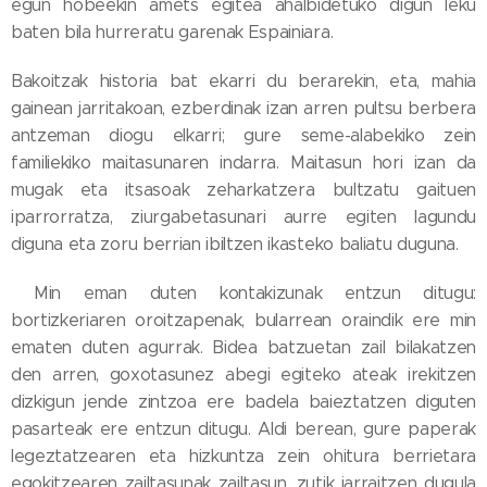
egun hobeekin amets egitea ahalbidetuko digun leku
baten bila hurreratu garenak Espainiara.
Bakoitzak historia bat ekarri du berarekin, eta, mahia
gainean jarritakoan, ezberdinak izan arren pultsu berbera
antzeman diogu elkarri; gure seme-alabekiko zein
familiekiko maitasunaren indarra. Maitasun hori izan da
mugak eta itsasoak zeharkatzera bultzatu gaituen
iparrorratza, ziurgabetasunari aurre egiten lagundu
diguna eta zoru berrian ibiltzen ikasteko baliatu duguna.
Min eman duten kontakizunak entzun ditugu:
bortizkeriaren oroitzapenak, bularrean oraindik ere min
ematen duten agurrak. Bidea batzuetan zail bilakatzen
den arren, goxotasunez abegi egiteko ateak irekitzen
dizkigun jende zintzoa ere badela baieztatzen diguten
pasarteak ere entzun ditugu. Aldi berean, gure paperak
legeztatzearen eta hizkuntza zein ohitura berrietara
egokitzearen zailtasunak zailtasun, zutik jarraitzen dugula