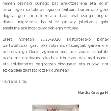
hemen orainaldi duinago bat eraikitzearena eta, agian
urrun egon daitekeen egunen batean, burua oso gora
dugula gure herrialdeetara itzuli ahal izango dugula
dioena, migrazioak, hautsi ez gintuela jabetzeaz gain,
emakume are indartsuagoak egin gintuela.
Bilera honetan, 2025-2026 ikasturterako planak
partekatzeaz gain, elkarrekin indartsuagoak garela ere
berretsi digu. Gure iraganaren memoria, zauriz zamatuta
bada ere, etorkizunerako hazi bihurtzen dela maitasunez
eta solidaritatez begiratzen diogunean eta gutako inor
ez dabilela ziurtzat jotzen dugunean.
Hurrena arte,
Martha Ortega N.