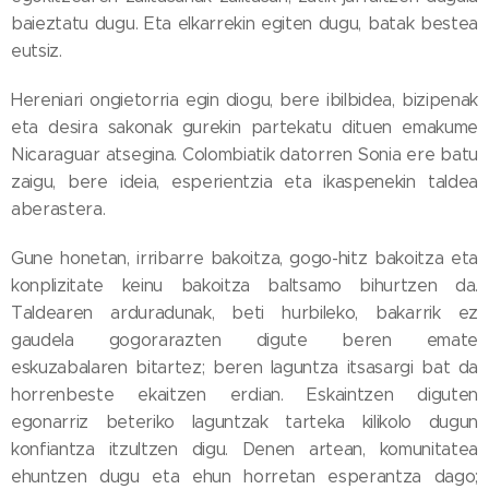
baieztatu dugu. Eta elkarrekin egiten dugu, batak bestea
eutsiz.
Hereniari ongietorria egin diogu, bere ibilbidea, bizipenak
eta desira sakonak gurekin partekatu dituen emakume
Nicaraguar atsegina. Colombiatik datorren Sonia ere batu
zaigu, bere ideia, esperientzia eta ikaspenekin taldea
aberastera.
Gune honetan, irribarre bakoitza, gogo-hitz bakoitza eta
konplizitate keinu bakoitza baltsamo bihurtzen da.
Taldearen arduradunak, beti hurbileko, bakarrik ez
gaudela gogorarazten digute beren emate
eskuzabalaren bitartez; beren laguntza itsasargi bat da
horrenbeste ekaitzen erdian. Eskaintzen diguten
egonarriz beteriko laguntzak tarteka kilikolo dugun
konfiantza itzultzen digu. Denen artean, komunitatea
ehuntzen dugu eta ehun horretan esperantza dago;