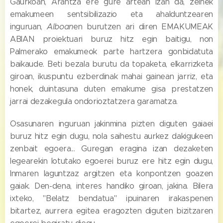
Gaurkoan, Arantza ere gure artean izan da, zeinek
emakumeen sentsibilizazio eta ahalduntzearen
inguruan,
Alboan
en burutzen ari diren EMAKUMEAK
ABIAN proiektuari buruz hitz egin baitigu, non
Palmerako emakumeok parte hartzera gonbidatuta
baikaude. Beti bezala burutu da topaketa, elkarrizketa
giroan, ikuspuntu ezberdinak mahai gainean jarriz, eta
honek, duintasuna duten emakume gisa prestatzen
jarrai dezakegula ondorioztatzera garamatza.
Osasunaren inguruan jakinmina pizten diguten gaiaei
buruz hitz egin dugu, nola saihestu aurkez dakigukeen
zenbait egoera... Guregan eragina izan dezaketen
legearekin lotutako egoerei buruz ere hitz egin dugu,
Inmaren laguntzaz argitzen eta konpontzen goazen
gaiak. Den-dena, interes handiko giroan, jakina. Bilera
ixteko, "Belatz bendatua" ipuinaren irakaspenen
bitartez, aurrera egitea eragozten diguten bizitzaren