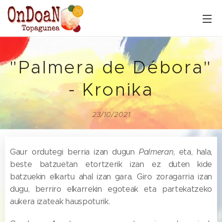
"Palmera de Débora"
- Kronika
23/10/2021
Gaur ordutegi berria izan dugun
Palmeran
, eta, hala,
beste batzuetan etortzerik izan ez duten kide
batzuekin elkartu ahal izan gara. Giro zoragarria izan
dugu, berriro elkarrekin egoteak eta partekatzeko
aukera izateak hauspoturik.