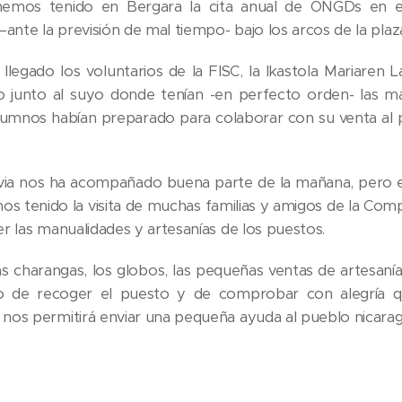
emos tenido en Bergara la cita anual de ONGDs en el
–ante la previsión de mal tiempo- bajo los arcos de la pla
egado los voluntarios de la FISC, la Ikastola Mariaren 
 junto al suyo donde tenían -en perfecto orden- las m
 alumnos habían preparado para colaborar con su venta al
luvia nos ha acompañado buena parte de la mañana, per
mos tenido la visita de muchas familias y amigos de la Com
r las manualidades y artesanías de los puestos.
as charangas, los globos, las pequeñas ventas de artesaní
 de recoger el puesto y de comprobar con alegría que
nos permitirá enviar una pequeña ayuda al pueblo nicara