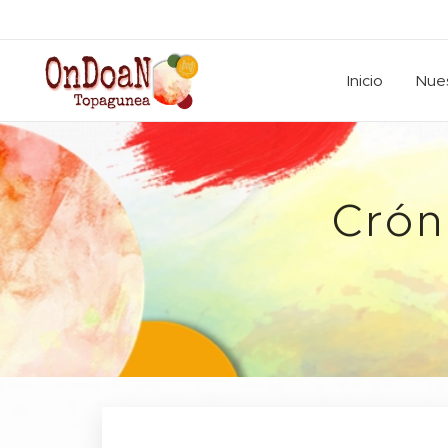
Inicio
Nues
Crón