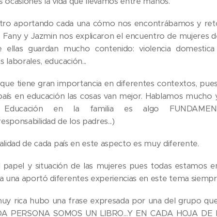
 ocasiones la vida que llevamos entre manos.
ro aportando cada una cómo nos encontrábamos y ret
e Fany y Jazmin nos explicaron el encuentro de mujeres de 
 ellas guardan mucho contenido: violencia domestica
laborales, educación...
que tiene gran importancia en diferentes contextos, pu
 país en educación las cosas van mejor. Hablamos mucho
Educación en la familia es algo FUNDAMENTAL (r
.responsabilidad de los padres...)
lidad de cada país en este aspecto es muy diferente.
el papel y situación de las mujeres pues todas estamo
na aportó diferentes experiencias en este tema siempre 
uy rica hubo una frase expresada por una del grupo qu
CADA PERSONA SOMOS UN LIBRO...Y EN CADA HOJA D