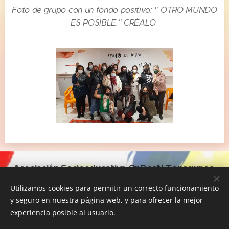
Foto de grupo con un fondo positivo: " OTRO MUNDO
ES POSIBLE." CRÉALO
Asociación Socioeducativa OnDoaN Topagunea
653053439 / ondoantopagunea@gmail.com
Utilizamos cookies para permitir un correcto funcionamiento
COMPAÑIA DE MARIA C/ LIZARRA 2- 20006 SAN SEBASTIÁN
y seguro en nuestra página web, y para ofrecer la mejor
Cookies
experiencia posible al usuario.