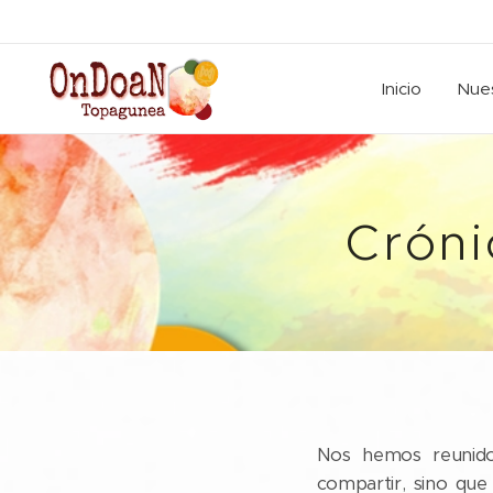
Inicio
Nues
Cróni
Nos hemos reunid
compartir, sino qu