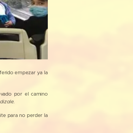
erido empezar ya la
levado por el camino
dizale
.
ite para no perder la