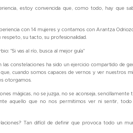
riencia, estoy convencida que, como todo, hay que sab
periencia con 14 mujeres y contamos con Arantza Odriozol
 respeto, su tacto, su profesionalidad.
o: "Si vas al río, busca al mejor guía"
en las constelaciones ha sido un ejercicio compartido de g
 que, cuando somos capaces de vernos y ver nuestros mi
les otorgamos.
ones mágicas, no se juzga, no se aconseja, sencillamente t
nte aquello que no nos permitimos ver ni sentir, todo
laciones? Tan difícil de definir que provoca todo un m