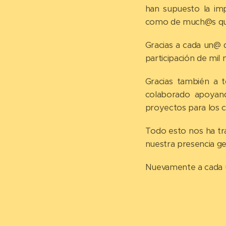
han supuesto la im
como de much@s que v
Gracias a cada un@ q
participación de mil
Gracias también a t
colaborado apoyand
proyectos para los cu
Todo esto nos ha tra
nuestra presencia g
Nuevamente a cada u