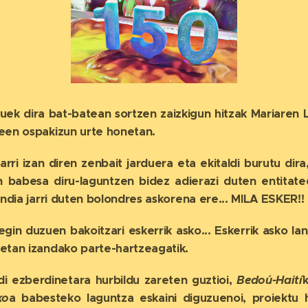
ek dira bat-batean sortzen zaizkigun hitzak Mariaren 
een ospakizun urte honetan.
ri izan diren zenbait jarduera eta ekitaldi burutu dira
n babesa diru-laguntzen bidez adierazi duten entitate
andia jarri duten bolondres askorena ere... MILA ESKER!!
egin duzuen bakoitzari eskerrik asko... Eskerrik asko l
etan izandako parte-hartzeagatik.
ldi ezberdinetara hurbildu zareten guztioi,
Bedoú-Haití
ko
a babesteko laguntza eskaini diguzuenoi, proiektu 