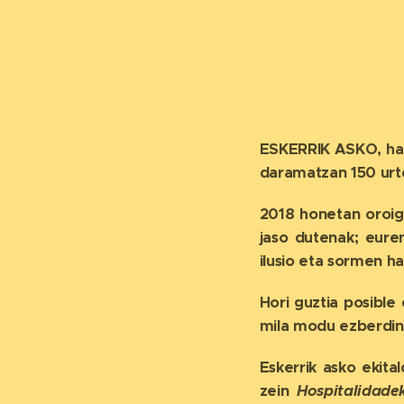
ESKERRIK ASKO, hau
daramatzan 150 urt
2018 honetan oroigar
jaso dutenak; eure
ilusio eta sormen h
Hori guztia posible 
mila modu ezberdin
Eskerrik asko ekita
zein
Hospitalidade