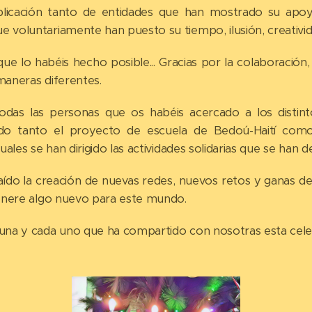
plicación tanto de entidades que han mostrado su ap
oluntariamente han puesto su tiempo, ilusión, creativida
ue lo habéis hecho posible... Gracias por la colaboración,
 maneras diferentes.
odas las personas que os habéis acercado a los distin
o tanto el proyecto de escuela de Bedoú-Haití como 
ales se han dirigido las actividades solidarias que se han d
ído la creación de nuevas redes, nuevos retos y ganas d
enere algo nuevo para este mundo.
na y cada uno que ha compartido con nosotras esta celeb