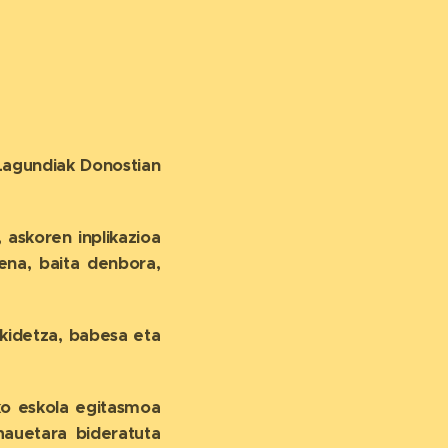
Lagundiak Donostian
, askoren inplikazioa
ena, baita denbora,
ankidetza, babesa eta
ko eskola egitasmoa
hauetara bideratuta