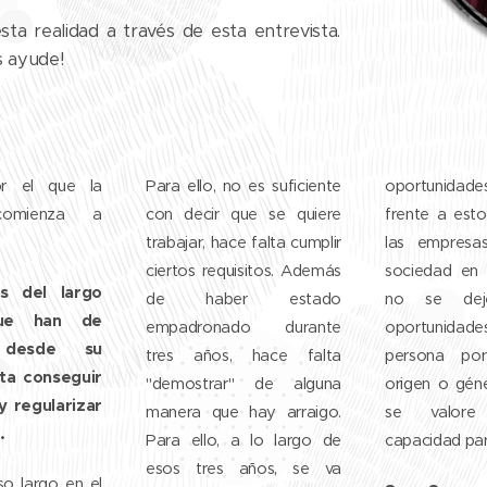
a realidad a través de esta entrevista.
 ayude!
r el que la
Para ello, no es suficiente
oportunidades
comienza a
con decir que se quiere
frente a est
trabajar, hace falta cumplir
las empresas
ciertos requisitos. Además
sociedad en 
s del largo
de haber estado
no se de
ue han de
empadronado durante
oportunid
 desde su
tres años, hace falta
persona po
sta conseguir
"demostrar" de alguna
origen o géne
y regularizar
manera que hay arraigo.
se valore
.
Para ello, a lo largo de
capacidad par
esos tres años, se va
so largo en el