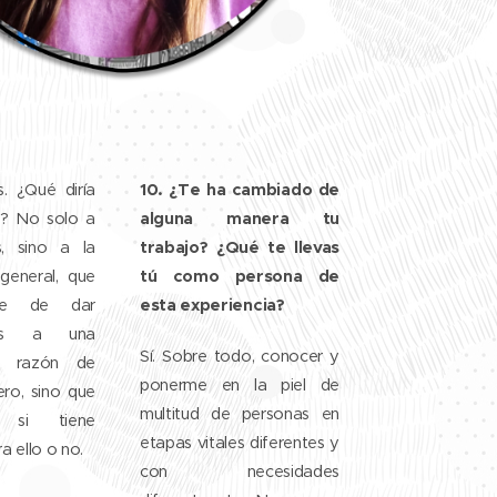
10. ¿Te ha cambiado de
. ¿Qué diría
alguna manera tu
o? No solo a
trabajo? ¿Qué te llevas
, sino a la
tú como persona de
general, que
esta experiencia?
je de dar
ades a una
Sí. Sobre todo, conocer y
r razón de
ponerme en la piel de
ro, sino que
multitud de personas en
 si tiene
etapas vitales diferentes y
a ello o no.
con necesidades