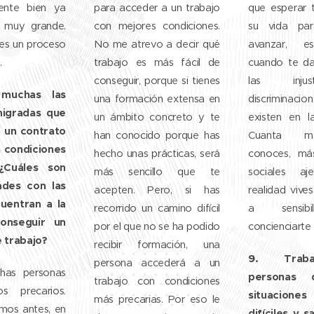
ente bien ya
para acceder a un trabajo
que esperar 
o muy grande.
con mejores condiciones.
su vida par
 es un proceso
No me atrevo a decir qué
avanzar, e
.
trabajo es más fácil de
cuando te da
conseguir, porque si tienes
las inju
muchas las
una formación extensa en
discrimina
igradas que
un ámbito concreto y te
existen en la
n un contrato
han conocido porque has
Cuanta m
n condiciones
hecho unas prácticas, será
conoces, má
¿Cuáles son
más sencillo que te
sociales a
tades con las
acepten. Pero, si has
realidad vive
uentran a la
recorrido un camino difícil
a sensibi
onseguir un
por el que no se ha podido
concienciarte
 trabajo?
recibir formación, una
9. Trab
persona accederá a un
chas personas
personas 
trabajo con condiciones
os precarios.
situacione
más precarias. Por eso le
mos antes, en
difíciles y 