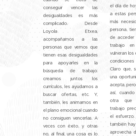
el día de h
conseguir vencer las
a estas per
desigualdades es más
más necesi
complicado. Desde
persona, ti
Loyola Etxea,
de acceder
acompañamos a las
trabajo e
personas que vemos que
vulneran los
tienen esas desigualdades
condicione
para apoyarles en la
Claro que, 
búsqueda de trabajo:
una oportun
creamos juntos los
acepta, per
currículos, les ayudamos a
así, cuand
buscar ofertas, etc. Y,
otra que 
también, les animamos en
trabajo pre
el plano emocional cuando
el esfuerzo
no consiguen vencerlas. A
también hay
veces con éxito, y otras
aprovecha d
no, al final, una cosa es lo