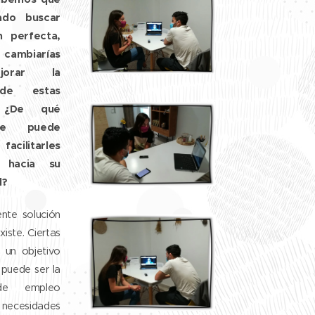
ado buscar
n perfecta,
cambiarías
jorar la
 de estas
? ¿De qué
se puede
facilitarles
 hacia su
l?
ente solución
iste. Ciertas
 un objetivo
uede ser la
de empleo
cesidades