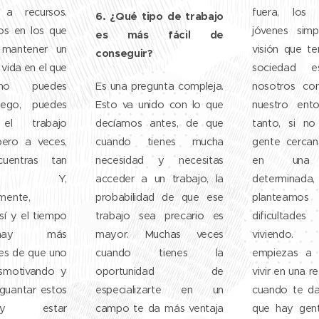
 a recursos.
fuera, los
6. ¿Qué tipo de trabajo
os en los que
jóvenes simp
es más fácil de
 mantener un
visión que t
conseguir?
vida en el que
sociedad 
no puedes
Es una pregunta compleja.
nosotros c
Luego, puedes
Esto va unido con lo que
nuestro ento
 el trabajo
decíamos antes, de que
tanto, si n
pero a veces,
cuando tienes mucha
gente cercan
uentras tan
necesidad y necesitas
en una s
ente. Y,
acceder a un trabajo, la
determina
mente,
probabilidad de que ese
plantea
sí y el tiempo
trabajo sea precario es
dificultade
hay más
mayor. Muchas veces
viviendo
des de que uno
cuando tienes la
empiezas a 
smotivando y
oportunidad de
vivir en una r
guantar estos
especializarte en un
cuando te da
y estar
campo te da más ventaja
que hay gent