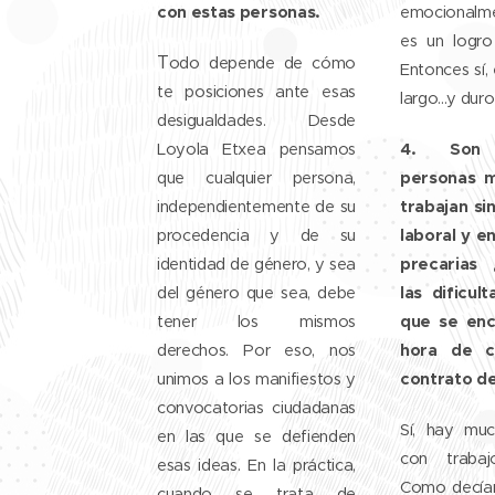
con estas personas.
emocionalm
es un logr
T
odo depende de cómo
Entonces sí,
te posiciones ante esas
largo...y duro
desigualdades. Desde
4.
Son 
Loyola Etxea pensamos
personas m
que cualquier persona,
trabajan si
independientemente de su
laboral y e
procedencia y de su
precarias 
identidad de género, y sea
las dificul
del género que sea, debe
que se enc
tener los mismos
hora de c
derechos. Por eso, nos
contrato de
unimos a los manifiestos y
convocatorias ciudadanas
Sí, hay mu
en las que se defienden
con trabaj
esas ideas. En la práctica,
Como decía
cuando se trata de