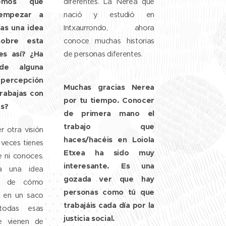
emos que
diferentes. La Nerea que
empezar a
nació y estudió en
ías una idea
Intxaurrondo, ahora
sobre esta
conoce muchas historias
¿es así? ¿Ha
de personas diferentes.
de alguna
percepción
Muchas gracias Nerea
rabajas con
por tu tiempo. Conocer
es?
de primera mano el
trabajo que
 otra visión
haces/hacéis en Loiola
veces tienes
Etxea ha sido muy
e ni conoces.
interesante. Es una
a una idea
gozada ver que hay
da de cómo
personas como tú que
a en un saco
trabajáis cada día por la
todas esas
justicia social.
e vienen de