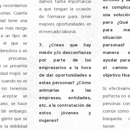
damos tanta importancia
oy recordamos
es complic
a que tengan la ocasión
sonas. Cuanta
una solució
de formarse para tener
dad tiene una
pero ¿Qué 
mejores oportunidades en
ene más riesgo
para me
el mercado laboral.
 a un tipo de
situación
n el que se
7.
¿Crees que hay
personas
 derechos o en
miedo y/o desconfianza
manera 
s precarias.
por parte de los
ayudar para 
si se presenta
empresarios a la hora
el camino
idad mejor, se
de dar oportunidades a
objetivo fina
o cuando no es
estas personas? ¿Cómo
o no tenemos
Sí, efectivam
animarías a las
aceptar un
perfecta no ex
empresas, entidades,
cario, se hace
personas con
etc. a la contratación de
. Sin embargo,
común como p
estos jóvenes y
 gente que se
búsqueda 
mujeres?
e la debilidad
tienen ne