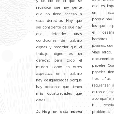
y un día en el que se
que es imp
revindica que hay gente
un acomp
que no tiene acceso a
porque hay
esos derechos. Hay que
los que se 
ser consciente de que hay
el desáni
que defender unas
hombres 
condiciones de trabajo
jóvenes, qu
dignas y recordar que el
viaje largo
trabajo digno es un
documentaci
derecho para todo el
papeles. Cua
mundo. Como en otros
papeles tie
aspectos, en el trabajo
tres años 
hay desigualdades porque
regularizar 
hay personas que tienen
durante es
más oportunidades que
acompañamo
otras.
ir resol
2. Hoy, en esta nueva
problemas