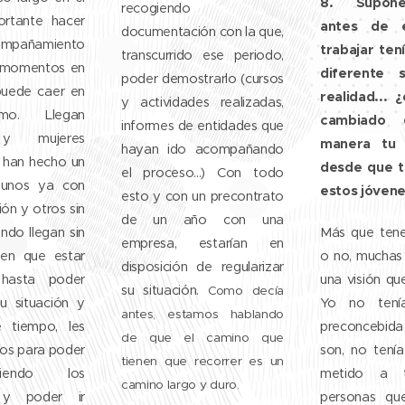
8. Supon
recogiendo
ortante hacer
antes de 
documentación con la que,
añamiento
trabajar ten
transcurrido ese periodo,
 momentos en
diferente 
poder demostrarlo (cursos
puede caer en
realidad... 
y actividades realizadas,
mo. Llegan
cambiado 
informes de entidades que
y mujeres
manera tu 
hayan ido acompañando
e han hecho un
desde que t
el proceso...) Con todo
, unos ya con
estos jóven
esto y con un precontrato
ón y otros sin
de un año con una
ndo llegan sin
Más que tener
empresa, estarían en
nen que estar
o no, muchas 
disposición de regularizar
hasta poder
una visión qu
su situación.
Como decía
su situación y
Yo no tení
antes, estamos hablando
e tiempo, les
preconcebi
de que el camino que
s para poder
son, no tení
tienen que recorrer es un
viendo los
metido a 
camino largo y duro.
 y poder ir
personas qu