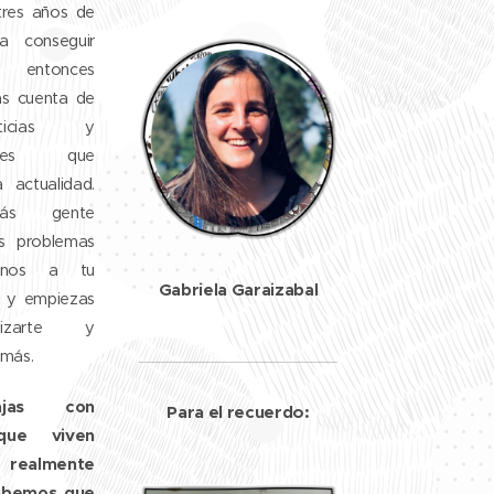
tres años de
a conseguir
s entonces
s cuenta de
sticias y
ciones que
 actualidad.
ás gente
s problemas
jenos a tu
Gabriela Garaizabal
s y empiezas
lizarte y
 más.
ajas con
Para el recuerdo:
que viven
s realmente
sabemos que