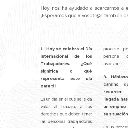
Hoy nos ha ayudado a acercarnos a est
¡Esperamos que a vosotr@s también os
1. Hoy se celebra el Día
proceso po
Internacional de los
persona 
Trabajadores. ¿Qué
avanzar.
significa o qué
3. Háblano
representa este día
camino q
para ti?
recorrer
llegada ha
Es un día en el que se le da
un empleo 
valor al trabajo, a los
su situación
derechos que deben tener
las personas trabajadoras
Es un proce