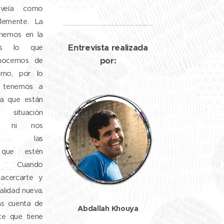
 veía como
lemente. La
enemos en la
Entrevista realizada
es lo que
por:
onocemos de
rno, por lo
o tenemos a
a que están
ituación
da, ni nos
mos las
s que estén
. Cuando
acercarte y
ealidad nueva,
s cuenta de
Abdallah Khouya
e que tiene