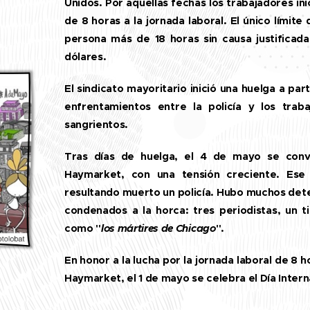
Unidos. Por aquellas fechas los trabajadores ini
de 8 horas a la jornada laboral. El único límite
persona más de 18 horas sin causa justificad
dólares.
El sindicato mayoritario inició una huelga a par
enfrentamientos entre la policía y los tra
sangrientos.
Tras días de huelga, el 4 de mayo se conv
Haymarket, con una tensión creciente. Ese 
resultando muerto un policía. Hubo muchos deten
condenados a la horca: tres periodistas, un t
como "
los mártires de Chicago
".
En honor a la lucha por la jornada laboral de 8
Haymarket, el 1 de mayo se celebra el Día Intern