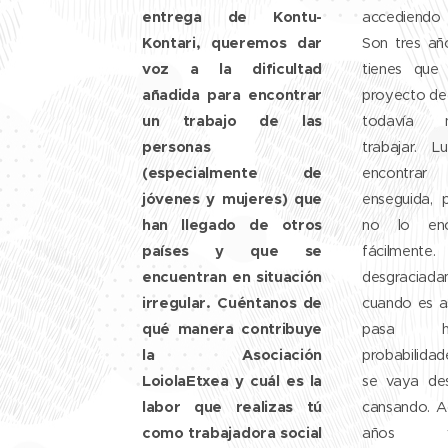
entrega de Kontu-
accediendo
Kontari, queremos dar
Son tres añ
voz a la dificultad
tienes que
añadida para encontrar
proyecto de 
un trabajo de las
todavía 
personas
trabajar. 
(especialmente de
encontrar
jóvenes y mujeres) que
enseguida, 
han llegado de otros
no lo enc
países y que se
fácilm
encuentran en situación
desgraciada
irregular. Cuéntanos de
cuando es a
qué manera contribuye
pasa 
la Asociación
probabilida
LoiolaEtxea y cuál es la
se vaya de
labor que realizas tú
cansando. A
como trabajadora social
años 