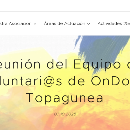
tra Asociación
Áreas de Actuación
Actividades 25
eunión del Equipo 
luntari@s de OnD
Topagunea
07.10.2025