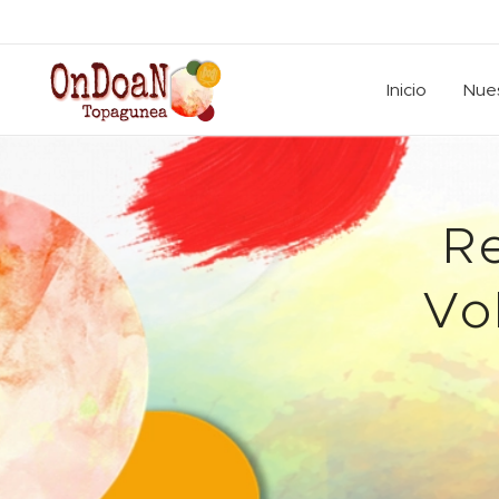
Inicio
Nues
R
Vo