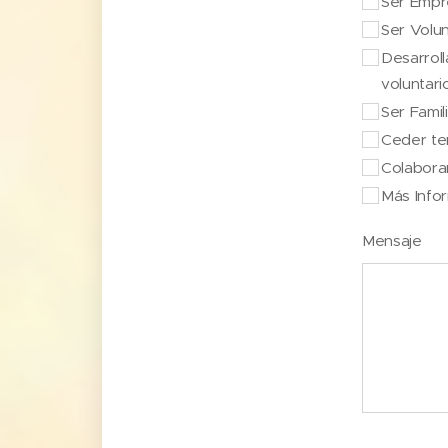
Ser Empr
Ser Volun
Desarroll
voluntari
Ser Fami
Ceder te
Colabora
Más Info
Mensaje