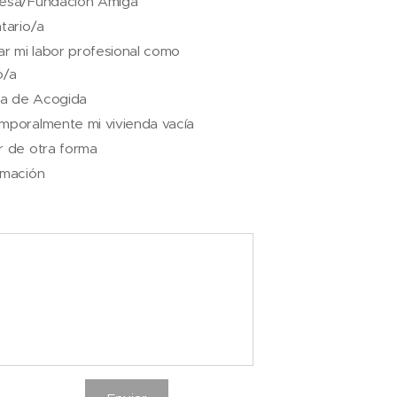
esa/Fundación Amiga
tario/a
ar mi labor profesional como
o/a
lia de Acogida
mporalmente mi vivienda vacía
r de otra forma
rmación