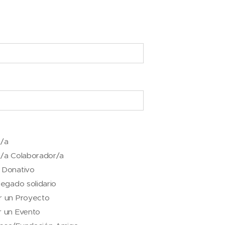
o/a
o/a Colaborador/a
 Donativo
legado solidario
r un Proyecto
r un Evento