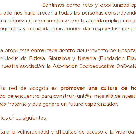
Sentimos como reto y oportunidad ap
dad que nos haga crecer a todas las personas construyendo
como riqueza. Comprometerse con la acogida implica una ap
migrantes y refugiadas para poder dar respuestas que po
 propuesta enmarcada dentro del Proyecto de Hospitali
e Jesús de Bizkaia, Gipuzkoa y Navarra (Fundación Ellac
y nuestra asociación; la Asociación Socioeducativa OnDo
 esta red de acogida es
promover una cultura de ho
io de encuentro para construir junt@s, más allá de nuestr
más fraterna y que genere un futuro esperanzador.
los cinco siguientes:
a a la vulnerabilidad y dificultad de acceso a la viviend