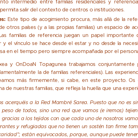
nto intermedio entre familias residenciales y referenci
permita salir del contexto de centros o instituciones.
es:
Este tipo de acogimiento procura, más allá de la refere
de otros países (y a las propias familias) un espacio de a
Las familias de referencia juegan un papel importante 
r y el vínculo se hace desde el estar y no desde la necesi
sa en el tiempo pero siempre acompañada por el personal
etxea y OnDoaN Topagunea trabajamos conjuntamente p
amentalmente la de familias referenciales). Las experienci
amos más firmemente, si cabe, en este proyecto. Os 
 de nuestras familias, que refleja la huella que una experie
 os acerquéis a la Red Mambré Sarea. Puesto que no es si
 peso de todos, sino una red que vamos (e iremos) tejie
 gracias a los tejidos con que cada uno de nosotros vam
rantes y refugiadas que no tienen un sostén tan firme tamb
caridad"; están equivocados, porque, aunque puede tener q